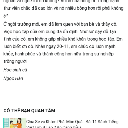
ngoan và nghe lời cô không? Vườn hoa hồng cô trồng cạnh
thư viện chắc đã cao lớn và nở nhiều bông hơn rồi phải không
ạ?
Ở ngôi trường mới, em đã làm quen với bạn bè và thầy cô.
Việc học tập của em cũng đã ổn định. Nhờ sự dạy dỗ tận
tình của cô, em không gặp nhiều khó khăn trong học tập. Em
luôn biết ơn cô. Nhân ngày 20-11, em chúc cô luôn mạnh
khỏe, hạnh phúc và thành công hơn nữa trong sự nghiệp
trồng người.
Học sinh cũ
Ngọc Hân
CÓ THỂ BẠN QUAN TÂM
Chia Sẻ và Khám Phá: Món Quà - Bài 11 Sách Tiếng
Việt Lớp 4 Tập 2 Bộ Cánh Diều