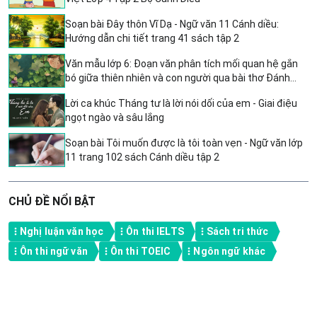
Soạn bài Đây thôn Vĩ Dạ - Ngữ văn 11 Cánh diều:
Hướng dẫn chi tiết trang 41 sách tập 2
Văn mẫu lớp 6: Đoạn văn phân tích mối quan hệ gắn
bó giữa thiên nhiên và con người qua bài thơ Đánh
thức trầu - 2 đoạn văn mẫu đặc sắc
Lời ca khúc Tháng tư là lời nói dối của em - Giai điệu
ngọt ngào và sâu lắng
Soạn bài Tôi muốn được là tôi toàn vẹn - Ngữ văn lớp
11 trang 102 sách Cánh diều tập 2
CHỦ ĐỀ NỔI BẬT
Nghị luận văn học
Ôn thi IELTS
Sách tri thức
Ôn thi ngữ văn
Ôn thi TOEIC
Ngôn ngữ khác