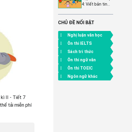
4: Viết bản tin
chi tiết và đầy
hoạt động Chi
đủ ý
đội, Liên đội
trường em và kỹ
CHỦ ĐỀ NỔI BẬT
năng tóm tắt tin
tức - Tuần 25
Nghị luận văn học
Ôn thi IELTS
Sách tri thức
Ôn thi ngữ văn
Ôn thi TOEIC
Ngôn ngữ khác
ì II - Tiết 7
hể tải miễn phí