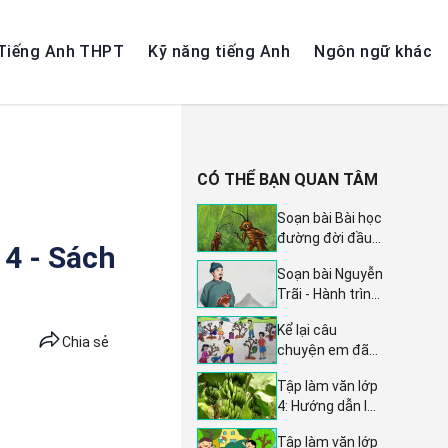
Tiếng Anh THPT
Kỹ năng tiếng Anh
Ngôn ngữ khác
CÓ THỂ BẠN QUAN TÂM
Soạn bài Bài học
đường đời đầu
 4 - Sách
tiên - Ngữ văn
Soạn bài Nguyễn
lớp 6 trang 12
Trãi - Hành trình
sách Kết nối tri
cuộc đời và sự
thức tập 1:
Kể lại câu
nghiệp văn
Hướng dẫn chi
Chia sẻ
chuyện em đã
chương - Cánh
tiết và sâu sắc
góp phần giữ gìn
diều 10, Soạn
Tập làm văn lớp
xóm làng xanh,
văn 10 trang 5
4: Hướng dẫn lập
sạch, đẹp - Kể
Tập 2
dàn ý Tả cây
chuyện lớp 4
Tập làm văn lớp
chuối với 5 mẫu