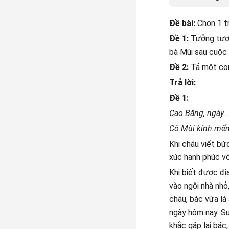
Đề bài:
Chọn 1 tr
Đề 1:
Tưởng tượn
bà Mùi sau cuộc 
Đề 2:
Tả một con
Trả lời:
Đề 1:
Cao Bằng, ngày…
Cô Mùi kính mến
Khi cháu viết bứ
xúc hạnh phúc vỡ
Khi biết được đị
vào ngôi nhà nhỏ
cháu, bác vừa là
ngày hôm nay. S
khắc gặp lại bác