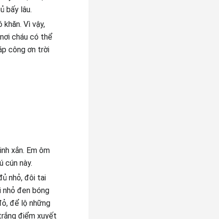
ủ bấy lâu.
 khăn. Vì vậy,
 nơi cháu có thể
p công ơn trời
xinh xắn. Em ôm
ú cún này.
ủ nhỏ, đôi tai
ũi nhỏ đen bóng
đỏ, để lộ những
 trắng điểm xuyết