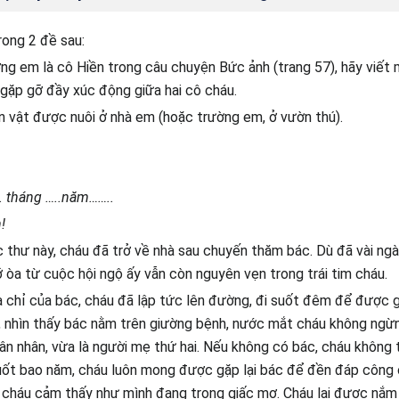
ong 2 đề sau:
g em là cô Hiền trong câu chuyện Bức ảnh (trang 57), hãy viết 
gặp gỡ đầy xúc động giữa hai cô cháu.
 vật được nuôi ở nhà em (hoặc trường em, ở vườn thú).
. tháng …..năm……..
!
c thư này, cháu đã trở về nhà sau chuyến thăm bác. Dù đã vài ngà
 òa từ cuộc hội ngộ ấy vẫn còn nguyên vẹn trong trái tim cháu.
a chỉ của bác, cháu đã lập tức lên đường, đi suốt đêm để được 
, nhìn thấy bác nằm trên giường bệnh, nước mắt cháu không ngừng
 ân nhân, vừa là người mẹ thứ hai. Nếu không có bác, cháu không
uốt bao năm, cháu luôn mong được gặp lại bác để đền đáp công 
, cháu cảm thấy như mình đang trong giấc mơ. Cháu lại được nắm