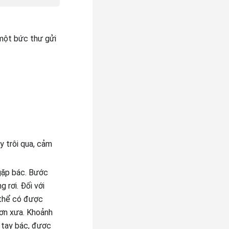
một bức thư gửi
y trôi qua, cảm
gặp bác. Bước
 rơi. Đối với
 thể có được
ơn xưa. Khoảnh
 tay bác, được