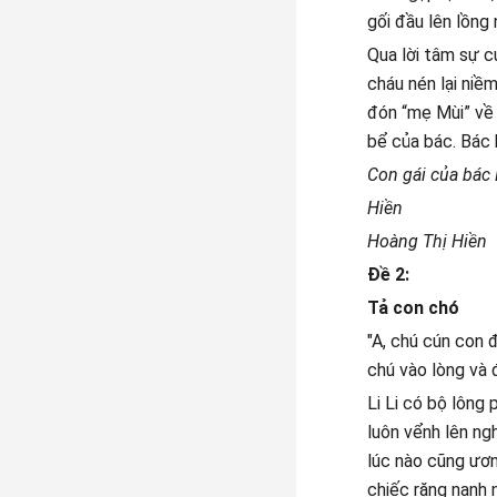
gối đầu lên lồng
Qua lời tâm sự c
cháu nén lại niề
đón “mẹ Mùi” về 
bể của bác. Bác h
Con gái của bác
Hiền
Hoàng Thị Hiền
Đề 2:
Tả con chó
"A, chú cún con 
chú vào lòng và đ
Li Li có bộ lông 
luôn vểnh lên ngh
lúc nào cũng ươn
chiếc răng nanh 