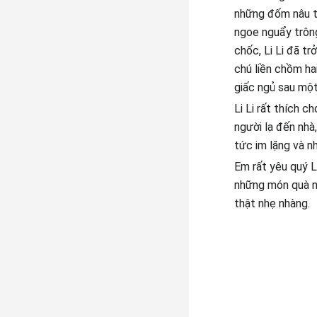
những đốm nâu tr
ngoe nguẩy trông
chốc, Li Li đã tr
chú liền chồm ha
giấc ngủ sau một
Li Li rất thích c
người lạ đến nhà,
tức im lặng và n
Em rất yêu quý L
những món quà nh
thật nhẹ nhàng.