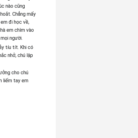
lúc nào cũng
thoắt. Chẳng mấy
 em đi học về,
 nhà em chìm vào
 mọi người.
y tíu tít. Khi có
hắc nhở, chú lập
hưởng cho chú
h liếm tay em