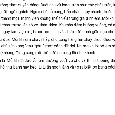
ông thật duyên dáng. Đuôi chú xù lông, tròn như cây phất trần, 
 rất ngộ nghĩnh. Ngực chú nở nang, bốn chân chạy nhanh thoăn 
ở thành một thành viên không thể thiếu trong gia đình em. Mỗi khi
i chân trước lên tỏ vẻ thân thiện. Khi màn đêm buông xuống, cả
 ngày làm việc mệt mỏi, còn Li Li vẫn thức để canh giấc ngủ cho
hơi đùa. Mỗi khi em chạy nhảy, chú cũng hăng hái chạy theo, đuôi vẫ
 chú sủa vang "gâu, gâu..." một cách dữ dội. Nhưng khi bị bố em n
hẹ nhàng đứng sang một bên để nhường lối cho khách.
i Li. Mỗi khi đi đâu về, em thường vuốt ve chú và thỉnh thoảng t
ỏ như bánh hay kẹo. Li Li ăn ngon lành và tỏ ra biết ơn bằng các