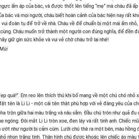
 ngực ấm áp của bác, và được thốt lên tiếng “mẹ” mà cháu đã ấp 
ủa bác và mọi người, cháu biết hoàn cảnh của bác hiện nay rất khó
m vui đoàn tụ để trở về nhà. Cháu về để chuẩn bị một mái ấm nhỏ,
cùng. Cháu muốn trở thành một người con đúng nghĩa, để đền đá
ãy giữ gìn sức khỏe và vui vẻ chờ cháu trở lại nhé!
 Mùi
đẹp quá!". Em reo lên thích thú khi bố mang về một chú chó nhỏ 
ặt tên là Li Li - một cái tên thật phù hợp với vẻ đáng yêu của ch
pha trộn giữa hai màu trắng và nâu sẫm. Đầu chú tròn như quả đu đ
e ngóng. Đôi mắt Li Li tròn xoe, đen láy và rất tinh anh. Chiếc m
 ướt như người bị cảm cúm. Lưỡi chú thè ra một bên, màu hồng 
nhỏ nhọn trắng tinh. Thân hình chú được khoác lên chiếc áo màu