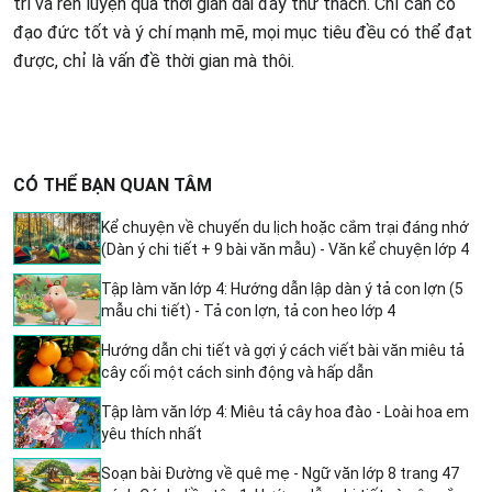
trì và rèn luyện qua thời gian dài đầy thử thách. Chỉ cần có
đạo đức tốt và ý chí mạnh mẽ, mọi mục tiêu đều có thể đạt
được, chỉ là vấn đề thời gian mà thôi.
CÓ THỂ BẠN QUAN TÂM
Kể chuyện về chuyến du lịch hoặc cắm trại đáng nhớ
(Dàn ý chi tiết + 9 bài văn mẫu) - Văn kể chuyện lớp 4
Tập làm văn lớp 4: Hướng dẫn lập dàn ý tả con lợn (5
mẫu chi tiết) - Tả con lợn, tả con heo lớp 4
Hướng dẫn chi tiết và gợi ý cách viết bài văn miêu tả
cây cối một cách sinh động và hấp dẫn
Tập làm văn lớp 4: Miêu tả cây hoa đào - Loài hoa em
yêu thích nhất
Soạn bài Đường về quê mẹ - Ngữ văn lớp 8 trang 47