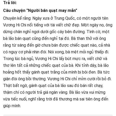
Trả lời:
Câu chuyện "Người bán quạt may mắn"
Chuyện kể rằng: Ngày xưa ở Trung Quốc, có một người tên
Vương Hi Chi nổi tiếng với tài viết chữ đẹp. Một ngày nọ, ông
dừng chân nghỉ ngơi dưới gốc cây bên đường. Tình cờ, một
bà lão bán quạt cũng đến nghỉ tại đó. Bà than thở với ông
rằng từ sáng đến giờ chưa bán được chiếc quạt nào, cả nhà
có nguy cơ phải nhịn đói. Nói xong, bà mệt mỏi ngủ thiếp đi.
Trong lúc bà ngủ, Vương Hi Chi lấy bút mực ra, viết chữ và
thơ lên tất cả những chiếc quạt của bà. Khi tỉnh dậy, bà lão
hoảng hốt thấy gánh quạt trắng của mình bị bôi đen. Bà tức
giận đòi ông bồi thường. Vương Hi Chi chỉ mỉm cười rồi bỏ đi.
Thật bất ngờ, gánh quạt của bà lão sau đó bán rất chạy,
thậm chí có người trả giá ngàn vàng. Bà lão vừa vui mừng
vừa tiếc nuối, nghĩ rằng trời đã thương mà sai tiên ông đến
giúp mình.