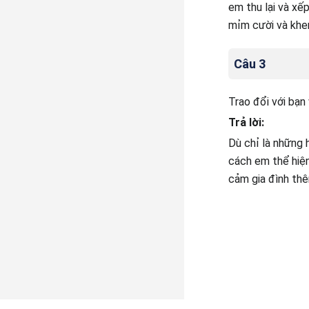
em thu lại và xế
mỉm cười và khen
Câu 3
Trao đổi với bạn
Trả lời:
Dù chỉ là những 
cách em thể hiện
cảm gia đình th