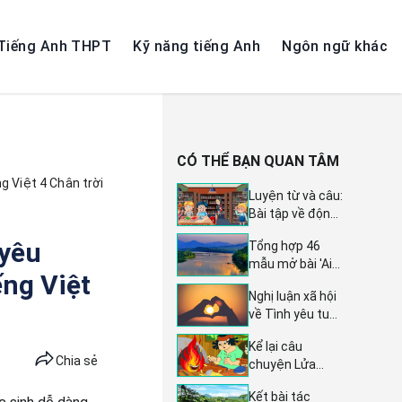
Tiếng Anh THPT
Kỹ năng tiếng Anh
Ngôn ngữ khác
CÓ THỂ BẠN QUAN TÂM
g Việt 4 Chân trời
Luyện từ và câu:
Bài tập về động
từ - Tiếng Việt
 yêu
Tổng hợp 46
lớp 4 Kết nối tri
mẫu mở bài 'Ai
thức, Tập 1, Bài
ng Việt
đã đặt tên cho
13
Nghị luận xã hội
dòng sông' -
về Tình yêu tuổi
Sáng tạo và độc
học trò: 3 Dàn ý
đáo
Kể lại câu
chi tiết và 28 bài
Chia sẻ
chuyện Lửa
văn mẫu đặc
thần - Hướng
sắc, sâu sắc về
Kết bài tác
dẫn kể chuyện