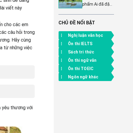
c sinh dễ dàng
suy nghĩ và cảm
phẩm Ai đã đặt
lớp 4 bộ sách
nhận tình yêu
ài viết này
tên cho dòng
Cánh diều
tuổi học trò
sông: Tuyển tập
47 mẫu kết bài
CHỦ ĐỀ NỔI BẬT
ến cho các em
đặc sắc, sâu
các câu hỏi trong
sắc và giàu cảm
Nghị luận văn học
hương. Hãy cùng
xúc, giúp người
Ôn thi IELTS
đọc cảm nhận
a từ những việc
trọn vẹn vẻ đẹp
Sách tri thức
của dòng sông
Ôn thi ngữ văn
qua ngòi bút tài
Ôn thi TOEIC
hoa của tác giả.
Ngôn ngữ khác
h yêu thương với