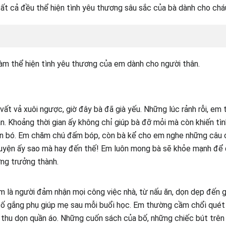
ất cả đều thể hiện tình yêu thương sâu sắc của bà dành cho chá
àm thể hiện tình yêu thương của em dành cho người thân.
vất vả xuôi ngược, giờ đây bà đã già yếu. Những lúc rảnh rỗi, em
. Khoảng thời gian ấy không chỉ giúp bà đỡ mỏi mà còn khiến tìn
n bó. Em chăm chú đấm bóp, còn bà kể cho em nghe những câu 
huyện ấy sao mà hay đến thế! Em luôn mong bà sẽ khỏe mạnh để
ng trưởng thành.
 là người đảm nhận mọi công việc nhà, từ nấu ăn, dọn dẹp đến g
cố gắng phụ giúp mẹ sau mỗi buổi học. Em thường cầm chổi quét
 thu dọn quần áo. Những cuốn sách của bố, những chiếc bút trê