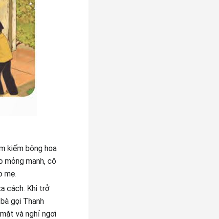
ìm kiếm bông hoa
 áo mỏng manh, cô
o mẹ.
a cách. Khi trở
 bà gọi Thanh
mặt và nghỉ ngơi