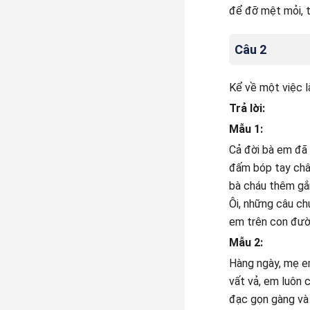
để đỡ mệt mỏi, t
Câu 2
Kể về một việc l
Trả lời:
Mẫu 1:
Cả đời bà em đã 
đấm bóp tay chân
bà cháu thêm gắ
Ôi, những câu c
em trên con đườ
Mẫu 2:
Hàng ngày, mẹ em
vất vả, em luôn 
đạc gọn gàng và