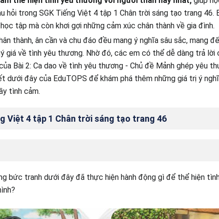
làm thể hiện tình yêu thương với người thân hay nhất,
giúp họ
âu hỏi trong SGK Tiếng Việt 4 tập 1 Chân trời sáng tạo trang 46. B
 học tập mà còn khơi gợi những cảm xúc chân thành về gia đình.
hân thành, ân cần và chu đáo đều mang ý nghĩa sâu sắc, mang đ
ý giá về tình yêu thương. Nhờ đó, các em có thể dễ dàng trả lời 
 của Bài 2: Ca dao về tình yêu thương - Chủ đề Mảnh ghép yêu t
ết dưới đây của EduTOPS để khám phá thêm những giá trị ý nghĩ
ầy tình cảm.
g Việt 4 tập 1 Chân trời sáng tạo trang 46
ng bức tranh dưới đây đã thực hiện hành động gì để thể hiện tìn
mình?