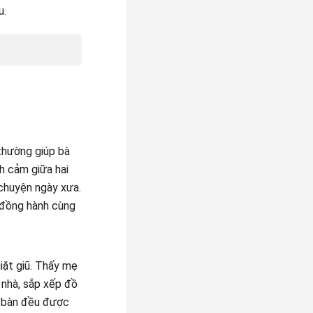
u.
 thường giúp bà
h cảm giữa hai
chuyện ngày xưa.
 đồng hành cùng
iặt giũ. Thấy mẹ
 nhà, sắp xếp đồ
n bàn đều được