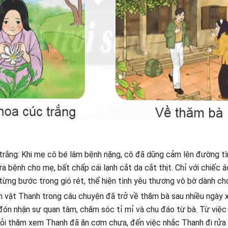
trắng: Khi mẹ cô bé lâm bệnh nặng, cô đã dũng cảm lên đường t
a bệnh cho mẹ, bất chấp cái lạnh cắt da cắt thịt. Chỉ với chiếc
 từng bước trong gió rét, thể hiện tình yêu thương vô bờ dành ch
 vật Thanh trong câu chuyện đã trở về thăm bà sau nhiều ngày x
ón nhận sự quan tâm, chăm sóc tỉ mỉ và chu đáo từ bà. Từ việc
hỏi thăm xem Thanh đã ăn cơm chưa, đến việc nhắc Thanh đi rửa 