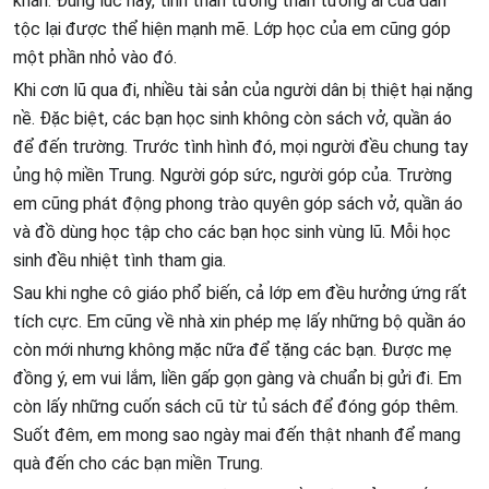
khăn. Đúng lúc này, tinh thần tương thân tương ái của dân
tộc lại được thể hiện mạnh mẽ. Lớp học của em cũng góp
một phần nhỏ vào đó.
Khi cơn lũ qua đi, nhiều tài sản của người dân bị thiệt hại nặng
nề. Đặc biệt, các bạn học sinh không còn sách vở, quần áo
để đến trường. Trước tình hình đó, mọi người đều chung tay
ủng hộ miền Trung. Người góp sức, người góp của. Trường
em cũng phát động phong trào quyên góp sách vở, quần áo
và đồ dùng học tập cho các bạn học sinh vùng lũ. Mỗi học
sinh đều nhiệt tình tham gia.
Sau khi nghe cô giáo phổ biến, cả lớp em đều hưởng ứng rất
tích cực. Em cũng về nhà xin phép mẹ lấy những bộ quần áo
còn mới nhưng không mặc nữa để tặng các bạn. Được mẹ
đồng ý, em vui lắm, liền gấp gọn gàng và chuẩn bị gửi đi. Em
còn lấy những cuốn sách cũ từ tủ sách để đóng góp thêm.
Suốt đêm, em mong sao ngày mai đến thật nhanh để mang
quà đến cho các bạn miền Trung.