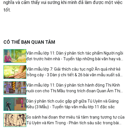
nghĩa và cảm thấy vui sướng khi mình đã làm được một việc
tốt.
CÓ THỂ BẠN QUAN TÂM
Văn mẫu lớp 11: Dàn ý phân tích tác phẩm Người ngồi
đợi trước hiên nhà - Tuyển tập những bài văn hay và
sâu sắc
Văn mẫu lớp 7: Giải thích câu tục ngữ Ăn quả nhớ kẻ
trồng cây - 3 Dàn ý chi tiết & 26 bài văn mẫu xuất sắc
nhất
Văn mẫu lớp 11: Dàn ý phân tích hành động Thị Kính
nuôi con cho Thị Mầu trong trích đoạn Quan Âm Thị
Kính
Dàn ý phân tích cuộc gặp gỡ giữa Tú Uyên và Giáng
Kiều (3 Mẫu) - Tuyển tập văn mẫu lớp 11 đặc sắc
So sánh hai đoạn thơ miêu tả tâm trạng tương tư của
Tú Uyên và Kim Trọng - Phân tích sâu sắc trong bài