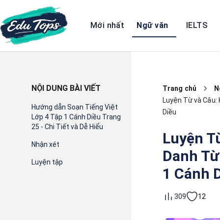
Mới nhất
Ngữ văn
IELTS
NỘI DUNG BÀI VIẾT
Trang chủ
N
Luyện Từ và Câu: 
Hướng dẫn Soạn Tiếng Việt
Diều
Lớp 4 Tập 1 Cánh Diều Trang
25 - Chi Tiết và Dễ Hiểu
Luyện T
Nhận xét
Danh Từ 
Luyện tập
1 Cánh 
12
309