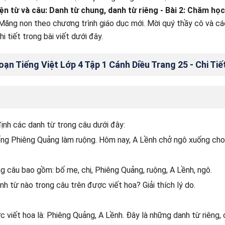
ện từ và câu: Danh từ chung, danh từ riêng - Bài 2: Chăm họ
ăng non theo chương trình giáo dục mới. Mời quý thầy cô và cá
 tiết trong bài viết dưới đây.
n Tiếng Việt Lớp 4 Tập 1 Cánh Diều Trang 25 - Chi Tiế
ịnh các danh từ trong câu dưới đây:
ống Phiêng Quảng làm ruộng. Hôm nay, A Lềnh chở ngô xuống cho
g câu bao gồm: bố mẹ, chị, Phiêng Quảng, ruộng, A Lềnh, ngô.
h từ nào trong câu trên được viết hoa? Giải thích lý do.
 viết hoa là: Phiêng Quảng, A Lềnh. Đây là những danh từ riêng, 