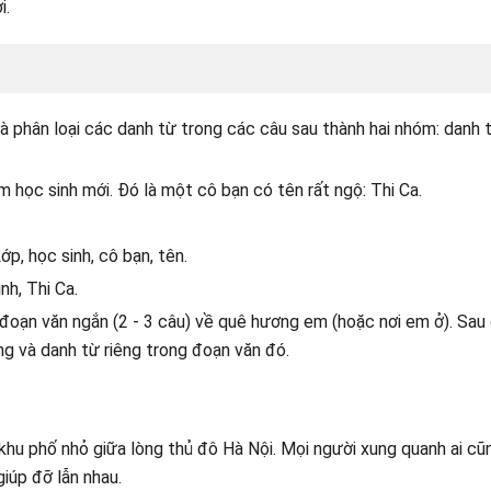
i.
à phân loại các danh từ trong các câu sau thành hai nhóm: danh 
 học sinh mới. Đó là một cô bạn có tên rất ngộ: Thi Ca.
p, học sinh, cô bạn, tên.
nh, Thi Ca.
đoạn văn ngắn (2 - 3 câu) về quê hương em (hoặc nơi em ở). Sau đ
g và danh từ riêng trong đoạn văn đó.
khu phố nhỏ giữa lòng thủ đô Hà Nội. Mọi người xung quanh ai cũn
giúp đỡ lẫn nhau.