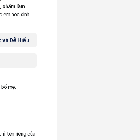
c, chăm làm
c em học sinh
t và Dễ Hiểu
 bố mẹ.
chỉ tên riêng của