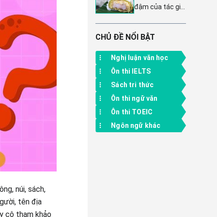
lửng lơ' qua 8
xã hội CTST
đậm của tác giả
- Soạn bài Trái
đoạn văn mẫu
dành cho chiếc
tim Đan-kô
lớp 7
bánh khúc tuổi
CTST
thơ được thể
CHỦ ĐỀ NỔI BẬT
hiện như thế
nào? Soạn bài
Nghị luận văn học
Hương khúc
Ôn thi IELTS
CTST
Sách tri thức
Ôn thi ngữ văn
Ôn thi TOEIC
Ngôn ngữ khác
ng, núi, sách,
gười, tên địa
hầy cô tham khảo