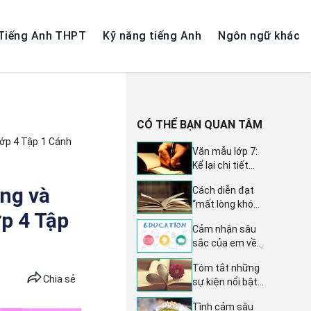
Tiếng Anh THPT
Kỹ năng tiếng Anh
Ngôn ngữ khác
CÓ THỂ BẠN QUAN TÂM
Lớp 4 Tập 1 Cánh
Văn mẫu lớp 7:
Kể lại chi tiết
đặc sắc nhất
ng và
Cách diễn đạt
trong truyện
“mất lòng khó
Thầy bói xem
ớp 4 Tập
kiếm” trong câu
voi (4 bài mẫu) -
Cảm nhận sâu
tục ngữ số 9
Tuyển tập văn
sắc của em về
mang ý nghĩa gì
mẫu hay lớp 7
đoạn thơ từ 'Ôi,
đặc biệt? Soạn
Tóm tắt những
thuở ấu thơ'
bài Những kinh
Chia sẻ
sự kiện nổi bật
đến 'Lá xanh
nghiệm dân gian
trong đoạn trích
như dải lụa mềm
về con người và
Tình cảm sâu
Trái tim Đan-kô