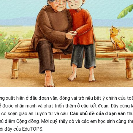
g xuất hiện ở đầu đoạn văn, đóng vai trò nêu bật ý chính của to
 được nhấn mạnh và phát triển thêm ở câu kết đoạn. Đây cũng là
y cô soạn giáo án Luyện từ và câu:
Câu chủ đề của đoạn văn
thu
Chủ điểm Cộng đồng. Mời quý thầy cô và các em học sinh cùng th
ưới đây của EduTOPS: