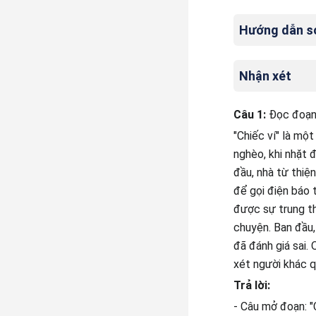
Hướng dẫn soạ
Nhận xét
Câu 1:
Đọc đoạn 
"Chiếc ví" là mộ
nghèo, khi nhặt đ
đầu, nhà từ thiệ
để gọi điện báo 
được sự trung th
chuyện. Ban đầu,
đã đánh giá sai.
xét người khác q
Trả lời:
- Câu mở đoạn: "