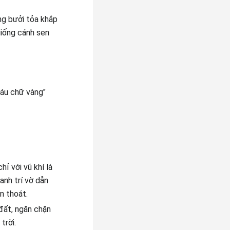
ng bưởi tỏa khắp
giống cánh sen
sáu chữ vàng"
ỉ với vũ khí là
anh trí vờ dẫn
n thoát.
đất, ngăn chặn
trời.