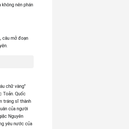
và không nên phán
n, câu mở đoạn
yện.
sáu chữ vàng"
ốc Toản. Quốc
m tráng sĩ thành
quân của người
 giặc Nguyên
òng yêu nước của