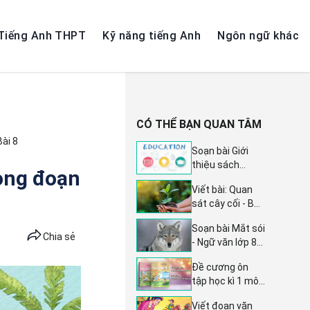
Tiếng Anh THPT
Kỹ năng tiếng Anh
Ngôn ngữ khác
CÓ THỂ BẠN QUAN TÂM
Bài 8
Soạn bài Giới
thiệu sách
ong đoạn
truyện Kết nối
Viết bài: Quan
tri thức - Ngữ
sát cây cối - Bài
văn lớp 8, trang
19 Tiếng Việt
31, sách Kết nối
Soạn bài Mắt sói
lớp 4 tập 2 Kết
tri thức tập 2
Chia sẻ
- Ngữ văn lớp 8
nối tri thức với
trang 6 sách Kết
cuộc sống
Đề cương ôn
nối tri thức tập 2
tập học kì 1 môn
Tiếng Việt lớp 4
Viết đoạn văn
- Sách Kết nối tri