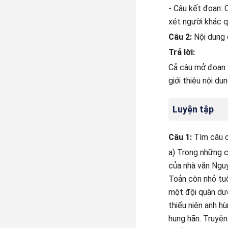
- Câu kết đoạn: 
xét người khác q
Câu 2:
Nội dung 
Trả lời:
Cả câu mở đoạn 
giới thiệu nội du
Luyện tập
Câu 1:
Tìm câu c
a) Trong những c
của nhà văn Ngu
Toản còn nhỏ tuổ
một đội quân dướ
thiếu niên anh h
hung hãn. Truyện