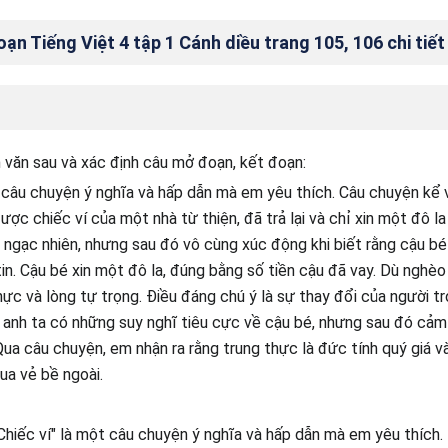
n Tiếng Việt 4 tập 1 Cánh diều trang 105, 106 chi tiết
văn sau và xác định câu mở đoạn, kết đoạn:
t câu chuyện ý nghĩa và hấp dẫn mà em yêu thích. Câu chuyện kể
ược chiếc ví của một nhà từ thiện, đã trả lại và chỉ xin một đô la
n ngạc nhiên, nhưng sau đó vô cùng xúc động khi biết rằng cậu bé
tin. Cậu bé xin một đô la, đúng bằng số tiền cậu đã vay. Dù nghèo
ực và lòng tự trọng. Điều đáng chú ý là sự thay đổi của người trợ
 anh ta có những suy nghĩ tiêu cực về cậu bé, nhưng sau đó cảm 
 Qua câu chuyện, em nhận ra rằng trung thực là đức tính quý giá 
ua vẻ bề ngoài.
Chiếc ví" là một câu chuyện ý nghĩa và hấp dẫn mà em yêu thích.