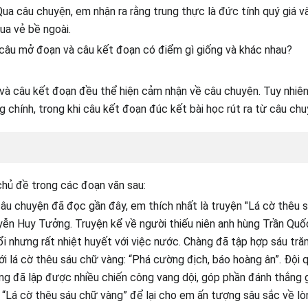
Qua câu chuyện, em nhận ra rằng trung thực là đức tính quý giá 
ua vẻ bề ngoài.
câu mở đoạn và câu kết đoạn có điểm gì giống và khác nhau?
và câu kết đoạn đều thể hiện cảm nhận về câu chuyện. Tuy nhiê
ng chính, trong khi câu kết đoạn đúc kết bài học rút ra từ câu chu
hủ đề trong các đoạn văn sau:
âu chuyện đã đọc gần đây, em thích nhất là truyện "Lá cờ thêu 
yễn Huy Tưởng. Truyện kể về người thiếu niên anh hùng Trần Qu
i nhưng rất nhiệt huyết với việc nước. Chàng đã tập hợp sáu tră
i lá cờ thêu sáu chữ vàng: “Phá cường địch, báo hoàng ân”. Đội 
ùng đã lập được nhiều chiến công vang dội, góp phần đánh thắng
 “Lá cờ thêu sáu chữ vàng” để lại cho em ấn tượng sâu sắc về l