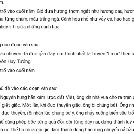
m.
 trổ vào cuối năm. Gió đưa hương thơm ngát như hương cau, hươ
u từng chùm, màu trắng ngà. Cánh hoa nhỏ như vảy cá, hao hao 
nhụy li ti giữa những cánh hoa.
 các đoạn văn sau:
âu chuyện đã đọc gần đây, em thích nhất là truyện "Lá cờ thêu 
yễn Huy Tưởng.
 trổ vào cuối năm.
hủ đề vào các đoạn văn sau:
Nguyên hung hãn xâm lược đất Việt, ông xin nhà vua cho ra trận ch
 giết giặc. Một lần, khi đục thuyền giặc, ông bị chúng bắt. Ông nh
 đục thuyền, rồi nhân lúc chúng sơ ý, ông nhảy xuống biển sâu trố
hể dùng phép bốc từng quả đồi, dời từng dãy núi, dựng thành luỹ 
nh có thể hô mưa gọi gió, làm thành dông bão rung chuyển cả bầu 