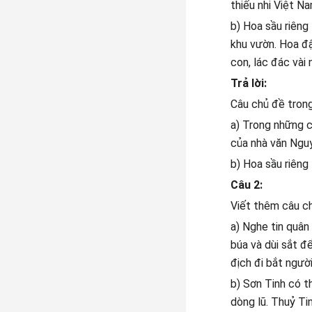
thiếu nhi Việt Na
b) Hoa sầu riêng
khu vườn. Hoa đậ
con, lác đác vài 
Trả lời:
Câu chủ đề trong
a) Trong những c
của nhà văn Ngu
b) Hoa sầu riêng
Câu 2:
Viết thêm câu c
a) Nghe tin quân 
búa và dùi sắt để
địch đi bắt người
b) Sơn Tinh có t
dòng lũ. Thuỷ Ti