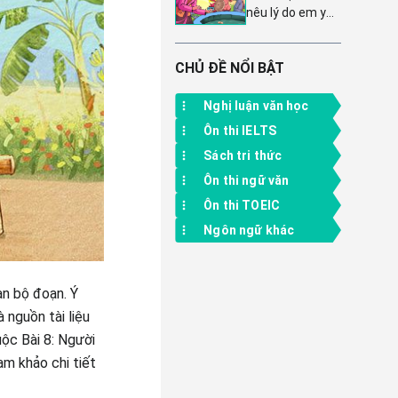
nêu lý do em yêu
thức với cuộc
thích một câu
sống, hỗ trợ ôn
chuyện cổ tích
thi hiệu quả
hoặc sự tích -
CHỦ ĐỀ NỔI BẬT
năm học 2024 -
Luyện tập kỹ
2025
năng viết sáng
Nghị luận văn học
tạo và cảm
Ôn thi IELTS
nhận văn học
Sách tri thức
Ôn thi ngữ văn
Ôn thi TOEIC
Ngôn ngữ khác
àn bộ đoạn. Ý
 nguồn tài liệu
ộc Bài 8: Người
am khảo chi tiết