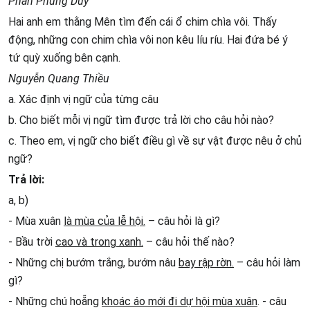
Phan Phùng Duy
Hai anh em thằng Mên tìm đến cái ổ chim chìa vôi. Thấy
động, những con chim chìa vôi non kêu líu ríu. Hai đứa bé ý
tứ quỳ xuống bên cạnh.
Nguyễn Quang Thiều
a. Xác định vị ngữ của từng câu
b. Cho biết mỗi vị ngữ tìm được trả lời cho câu hỏi nào?
c. Theo em, vị ngữ cho biết điều gì về sự vật được nêu ở chủ
ngữ?
Trả lời:
a, b)
- Mùa xuân
là mùa của lễ hội.
– câu hỏi là gì?
- Bầu trời
cao và trong xanh.
– câu hỏi thế nào?
- Những chị bướm trắng, bướm nâu
bay rập rờn.
– câu hỏi làm
gì?
- Những chú hoẵng
khoác áo mới đi dự hội mùa xuân
. - câu