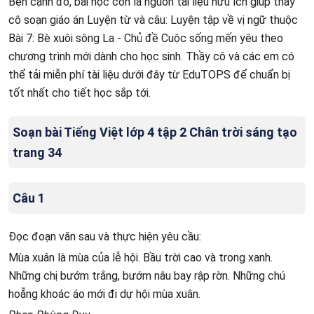
Bên cạnh đó, bài học còn là nguồn tài liệu hữu ích giúp thầy
cô soạn giáo án Luyện từ và câu: Luyện tập về vị ngữ thuộc
Bài 7: Bè xuôi sông La - Chủ đề Cuộc sống mến yêu theo
chương trình mới dành cho học sinh. Thầy cô và các em có
thể tải miễn phí tài liệu dưới đây từ EduTOPS để chuẩn bị
tốt nhất cho tiết học sắp tới.
Soạn bài Tiếng Việt lớp 4 tập 2 Chân trời sáng tạo
trang 34
Câu 1
Đọc đoạn văn sau và thực hiện yêu cầu:
Mùa xuân là mùa của lễ hội. Bầu trời cao và trong xanh.
Những chị bướm trắng, bướm nâu bay rập rờn. Những chú
hoẵng khoác áo mới đi dự hội mùa xuân.