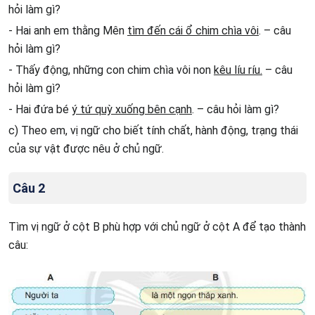
hỏi làm gì?
- Hai anh em thằng Mên
tìm đến cái ổ chim chìa vôi
. – câu
hỏi làm gì?
- Thấy động, những con chim chìa vôi non
kêu líu ríu.
– câu
hỏi làm gì?
- Hai đứa bé
ý tứ quỳ xuống bên cạnh
. – câu hỏi làm gì?
c) Theo em, vị ngữ cho biết tính chất, hành động, trạng thái
của sự vật được nêu ở chủ ngữ.
Câu 2
Tìm vị ngữ ở cột B phù hợp với chủ ngữ ở cột A để tạo thành
câu: