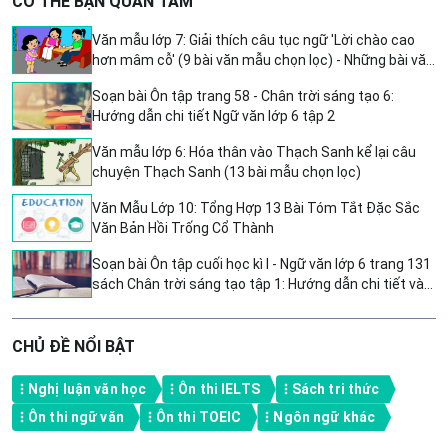
CÓ THỂ BẠN QUAN TÂM
Văn mẫu lớp 7: Giải thích câu tục ngữ 'Lời chào cao
hơn mâm cỗ' (9 bài văn mẫu chọn lọc) - Những bài văn
hay nhất lớp 7
Soạn bài Ôn tập trang 58 - Chân trời sáng tạo 6:
Hướng dẫn chi tiết Ngữ văn lớp 6 tập 2
Văn mẫu lớp 6: Hóa thân vào Thạch Sanh kể lại câu
chuyện Thạch Sanh (13 bài mẫu chọn lọc)
Văn Mẫu Lớp 10: Tổng Hợp 13 Bài Tóm Tắt Đặc Sắc
Văn Bản Hồi Trống Cổ Thành
Soạn bài Ôn tập cuối học kì I - Ngữ văn lớp 6 trang 131
sách Chân trời sáng tạo tập 1: Hướng dẫn chi tiết và
súc tích
CHỦ ĐỀ NỔI BẬT
Nghị luận văn học
Ôn thi IELTS
Sách tri thức
Ôn thi ngữ văn
Ôn thi TOEIC
Ngôn ngữ khác