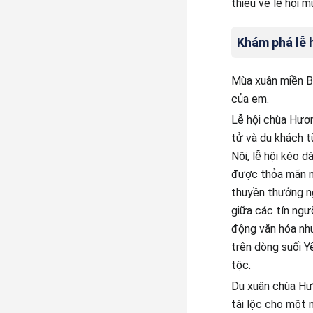
thiệu về lễ hội 
Khám phá lễ 
Mùa xuân miền Bắ
của em.
Lễ hội chùa Hươn
tử và du khách t
Nội, lễ hội kéo 
được thỏa mãn nh
thuyền thưởng ng
giữa các tín ngư
động văn hóa như
trên dòng suối Y
tộc.
Du xuân chùa Hư
tài lộc cho một 