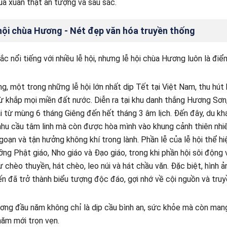
mùa xuân thật ấn tượng và sâu sắc.
hội chùa Hương - Nét đẹp văn hóa truyền thống
c nổi tiếng với nhiều lễ hội, nhưng lễ hội chùa Hương luôn là đi
g, một trong những lễ hội lớn nhất dịp Tết tại Việt Nam, thu hút
ừ khắp mọi miền đất nước. Diễn ra tại khu danh thắng Hương Sơ
dài từ mùng 6 tháng Giêng đến hết tháng 3 âm lịch. Đến đây, du k
u cầu tâm linh mà còn được hòa mình vào khung cảnh thiên nhiên
oạn và tận hưởng không khí trong lành. Phần lễ của lễ hội thể h
ỡng Phật giáo, Nho giáo và Đạo giáo, trong khi phần hội sôi động 
 chèo thuyền, hát chèo, leo núi và hát chầu văn. Đặc biệt, hình 
ến đã trở thành biểu tượng độc đáo, gợi nhớ về cội nguồn và tru
ơng đầu năm không chỉ là dịp cầu bình an, sức khỏe mà còn mang
năm mới trọn vẹn.