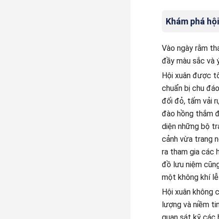
Khám phá hội
Vào ngày rằm thá
đầy màu sắc và ý
Hội xuân được tổ
chuẩn bị chu đáo
đối đỏ, tấm vải 
đào hồng thắm đ
diện những bộ tr
cảnh vừa trang n
ra tham gia các 
đồ lưu niệm cũng
một không khí lễ 
Hội xuân không c
lượng và niềm ti
quan sát kỹ các 