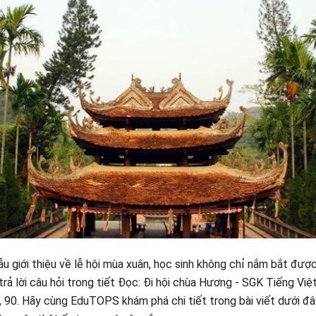
ẫu giới thiệu về lễ hội mùa xuân, học sinh không chỉ nắm bắt được
rả lời câu hỏi trong tiết Đọc: Đi hội chùa Hương - SGK Tiếng Việt
9, 90. Hãy cùng EduTOPS khám phá chi tiết trong bài viết dưới đây