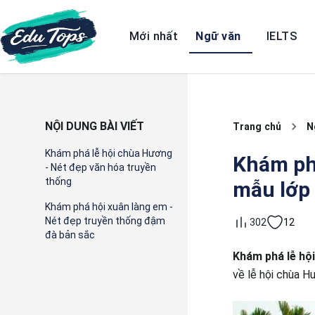
Mới nhất
Ngữ văn
IELTS
NỘI DUNG BÀI VIẾT
Trang chủ
N
Khám phá lễ hội chùa Hương
Khám phá
- Nét đẹp văn hóa truyền
thống
mẫu lớp 
Khám phá hội xuân làng em -
Nét đẹp truyền thống đậm
12
302
đà bản sắc
Khám phá lễ hội
về lễ hội chùa H