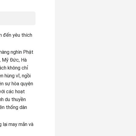
ểm đến yêu thích
 hàng nghìn Phật
n, Mỹ Đức, Hà
hách không chỉ
 hùng vĩ, ngồi
iện sự hòa quyện
với các hoạt
ảnh du thuyền
yền thống dân
 lại may mắn và