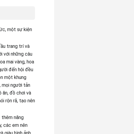
ức, một sự kiện
ầu trang trí và
ới với những câu
hoa mai vàng, hoa
gười đến hội đều
nên một khung
, mọi người tản
 ăn, đồ chơi và
i rộn rã, tạo nên
ếp thêm năng
y, các em nên
à giàu hình ảnh