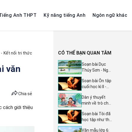
Tiếng Anh THPT
Kỹ năng tiếng Anh
Ngôn ngữ khác
CÓ THỂ BẠN QUAN TÂM
 Kết nối tri thức
Soạn bài Dục
i văn
Thúy Sơn - Ngữ
văn lớp 10 trang
Soạn bài Ôn tập
46 sách Chân
cuối học kì II -
trời sáng tạo
Ngữ văn 11,
Chia sẻ
tập 2: Hướng
Dàn ý thuyết
trang 105, sách
dẫn chi tiết và
minh về trò chơi
Chân trời sáng
sáng tạo
c cách giới thiệu
dân gian (8
tạo tập 2
Soạn bài Tôi đã
mẫu) - Hướng
học tập như thế
dẫn chi tiết
nào? - Hành
cách làm và
Văn mẫu lớp 6:
trình sáng tạo