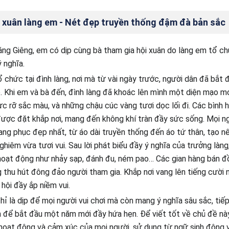
 xuân làng em - Nét đẹp truyền thống đậm đà bản sắc
ng Giêng, em có dịp cùng bà tham gia hội xuân do làng em tổ ch
 nghĩa.
 chức tại đình làng, nơi mà từ vài ngày trước, người dân đã bắt đ
. Khi em và bà đến, đình làng đã khoác lên mình một diện mạo m
rực rỡ sắc màu, và những chậu cúc vàng tươi dọc lối đi. Các bình 
ược đặt khắp nơi, mang đến không khí tràn đầy sức sống. Mọi n
ang phục đẹp nhất, từ áo dài truyền thống đến áo tứ thân, tạo 
ghiêm vừa tươi vui. Sau lời phát biểu đầy ý nghĩa của trưởng làng
hoạt động như nhảy sạp, đánh đu, ném pao… Các gian hàng bán đồ
 thu hút đông đảo người tham gia. Khắp nơi vang lên tiếng cười nó
hội đầy ắp niềm vui.
hỉ là dịp để mọi người vui chơi mà còn mang ý nghĩa sâu sắc, ti
n để bắt đầu một năm mới đầy hứa hẹn. Để viết tốt về chủ đề nà
hoạt động và cảm xúc của mọi người, sử dụng từ ngữ sinh động v