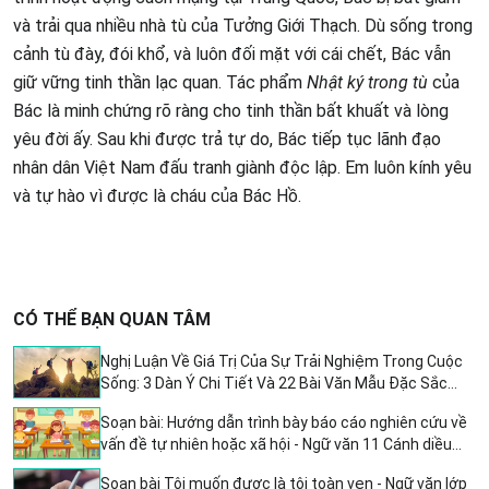
và trải qua nhiều nhà tù của Tưởng Giới Thạch. Dù sống trong
cảnh tù đày, đói khổ, và luôn đối mặt với cái chết, Bác vẫn
giữ vững tinh thần lạc quan. Tác phẩm
Nhật ký trong tù
của
Bác là minh chứng rõ ràng cho tinh thần bất khuất và lòng
yêu đời ấy. Sau khi được trả tự do, Bác tiếp tục lãnh đạo
nhân dân Việt Nam đấu tranh giành độc lập. Em luôn kính yêu
và tự hào vì được là cháu của Bác Hồ.
CÓ THỂ BẠN QUAN TÂM
Nghị Luận Về Giá Trị Của Sự Trải Nghiệm Trong Cuộc
Sống: 3 Dàn Ý Chi Tiết Và 22 Bài Văn Mẫu Đặc Sắc
Dành Cho Học Sinh Lớp 12
Soạn bài: Hướng dẫn trình bày báo cáo nghiên cứu về
vấn đề tự nhiên hoặc xã hội - Ngữ văn 11 Cánh diều
(Trang 81, Tập 2)
Soạn bài Tôi muốn được là tôi toàn vẹn - Ngữ văn lớp