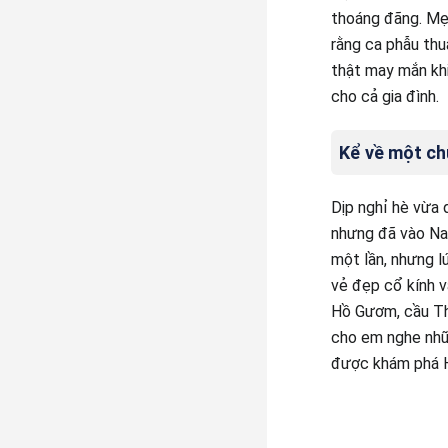
thoáng đãng. Mẹ 
rằng ca phẫu thu
thật may mắn khi
cho cả gia đình.
Kể về một ch
Dịp nghỉ hè vừa 
nhưng đã vào Nam
một lần, nhưng l
vẻ đẹp cổ kính v
Hồ Gươm, cầu Thê
cho em nghe nhữn
được khám phá Hà