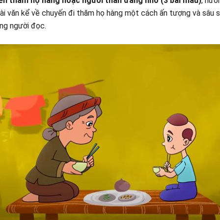
yến thăm họ hàng hoặc người thân đáng nhớ (3 bài mẫu)
, hướ
bài văn kể về chuyến đi thăm họ hàng một cách ấn tượng và sâu sắ
òng người đọc.