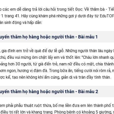
úp các em dễ dàng trả lời câu hỏi trong tiết Đọc: Về thăm bà - Ti
p 1 trang 41. Hãy cùng khám phá những gợi ý dưới đây từ EduTOP
n sinh động và hấp dẫn:
uyến thăm họ hàng hoặc người thân - Bài mẫu 1
i, gia đình em trở về quê để dự lễ giỗ. Những người thân lâu ngày
hú, đều vui mừng ôm chặt lấy em và thốt lên: "Cháu lớn nhanh qu
ảng hơn 30 người, từ già đến trẻ, nam nữ đều có mặt, chia thàn
m ngon, hương vị đậm đà. Trong bữa ăn, tiếng cười nói rôm rả, 
c kể, tạo nên không khí ấm cúng, giản dị và tràn đầy tình thân.
uyến thăm họ hàng hoặc người thân - Bài mẫu 2
 em phải phẫu thuật ruột thừa, bố mẹ liền đưa em lên thành phố 
 điều trị rất lớn và khang trang. Phòng bệnh có khoảng 5 giường, 