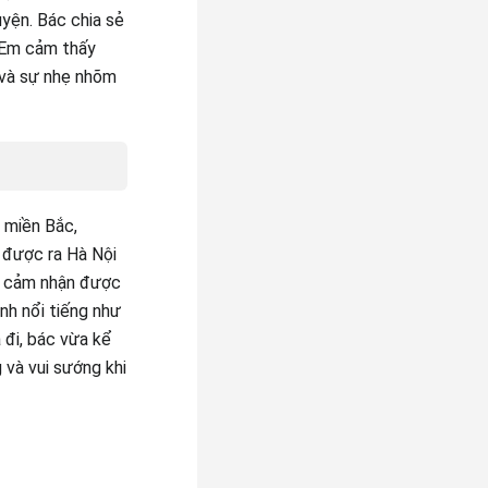
yện. Bác chia sẻ
. Em cảm thấy
 và sự nhẹ nhõm
 miền Bắc,
 được ra Hà Nội
em cảm nhận được
nh nổi tiếng như
 đi, bác vừa kể
và vui sướng khi