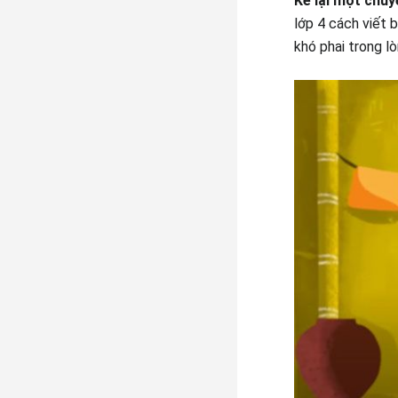
Kể lại một chu
lớp 4 cách viết 
khó phai trong l