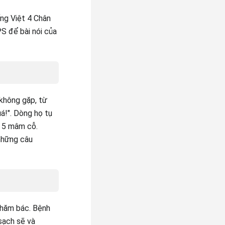
ếng Việt 4 Chân
S để bài nói của
 không gặp, từ
á!". Dòng họ tụ
h 5 mâm cỗ.
những câu
thăm bác. Bệnh
sạch sẽ và