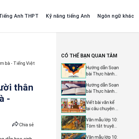
Tiếng Anh THPT
Kỹ năng tiếng Anh
Ngôn ngữ khác
CÓ THỂ BẠN QUAN TÂM
m bà - Tiếng Việt
Hướng dẫn Soạn
bài Thực hành
tiếng Việt trang
ười thân
Hướng dẫn Soạn
83 - Chân trời
bài Thực hành
sáng tạo 7: Tài
à -
tiếng Việt trang
liệu Ngữ văn lớp
Viết bài văn kể
113 - Ngữ văn
7 tập 2
lại câu chuyện -
lớp 6 Tập 1 sách
Bài 15 Tiếng
Kết nối tri thức
Văn mẫu lớp 10:
Việt lớp 4 tập 1
Chia sẻ
Tóm tắt truyện
Kết nối tri thức
Chiến thắng
Văn mẫu lớp 10:
Mtao Mxây (12