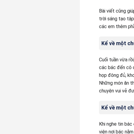
Bài viết cũng gi
trời sáng tạo tậ
các em thêm phầ
Kể về một ch
Cuối tuần vừa rồ
các bác đến cô c
họp đông đủ, kho
Những món ăn thơ
chuyện vui vẻ đượ
Kể về một ch
Khi nghe tin bác
viện nơi bác nằm