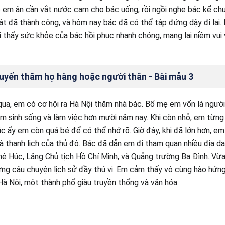
em ân cần vắt nước cam cho bác uống, rồi ngồi nghe bác kể chu
ật đã thành công, và hôm nay bác đã có thể tập đứng dậy đi lại
 thấy sức khỏe của bác hồi phục nhanh chóng, mang lại niềm vui
uyến thăm họ hàng hoặc người thân - Bài mẫu 3
qua, em có cơ hội ra Hà Nội thăm nhà bác. Bố mẹ em vốn là người
 sinh sống và làm việc hơn mười năm nay. Khi còn nhỏ, em từng
úc ấy em còn quá bé để có thể nhớ rõ. Giờ đây, khi đã lớn hơn, 
à thanh lịch của thủ đô. Bác đã dẫn em đi tham quan nhiều địa da
 Húc, Lăng Chủ tịch Hồ Chí Minh, và Quảng trường Ba Đình. Vừa
g câu chuyện lịch sử đầy thú vị. Em cảm thấy vô cùng hào hứng 
 Nội, một thành phố giàu truyền thống và văn hóa.