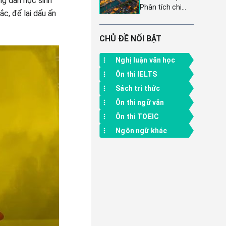
ng dẫn học sinh
Phân tích chi
mẫu) - Tổng hợp
c, để lại dấu ấn
tiết hình tượng
những bài tóm
Nữ Oa vá trời
tắt ngắn gọn,
bằng đá ngũ sắc
CHỦ ĐỀ NỔI BẬT
súc tích và đầy
(4 Bài văn mẫu
đủ ý nghĩa
chọn lọc)
Nghị luận văn học
Ôn thi IELTS
Sách tri thức
Ôn thi ngữ văn
Ôn thi TOEIC
Ngôn ngữ khác