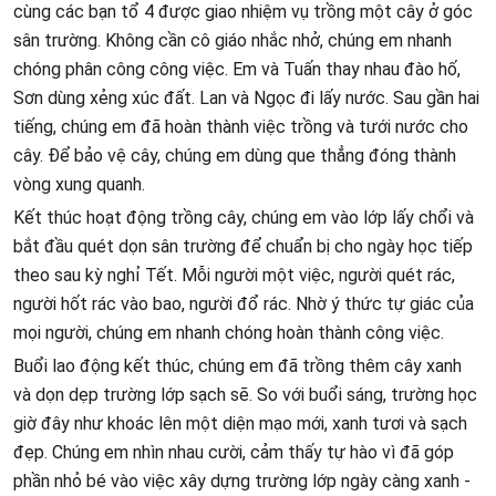
cùng các bạn tổ 4 được giao nhiệm vụ trồng một cây ở góc
sân trường. Không cần cô giáo nhắc nhở, chúng em nhanh
chóng phân công công việc. Em và Tuấn thay nhau đào hố,
Sơn dùng xẻng xúc đất. Lan và Ngọc đi lấy nước. Sau gần hai
tiếng, chúng em đã hoàn thành việc trồng và tưới nước cho
cây. Để bảo vệ cây, chúng em dùng que thẳng đóng thành
vòng xung quanh.
Kết thúc hoạt động trồng cây, chúng em vào lớp lấy chổi và
bắt đầu quét dọn sân trường để chuẩn bị cho ngày học tiếp
theo sau kỳ nghỉ Tết. Mỗi người một việc, người quét rác,
người hốt rác vào bao, người đổ rác. Nhờ ý thức tự giác của
mọi người, chúng em nhanh chóng hoàn thành công việc.
Buổi lao động kết thúc, chúng em đã trồng thêm cây xanh
và dọn dẹp trường lớp sạch sẽ. So với buổi sáng, trường học
giờ đây như khoác lên một diện mạo mới, xanh tươi và sạch
đẹp. Chúng em nhìn nhau cười, cảm thấy tự hào vì đã góp
phần nhỏ bé vào việc xây dựng trường lớp ngày càng xanh -