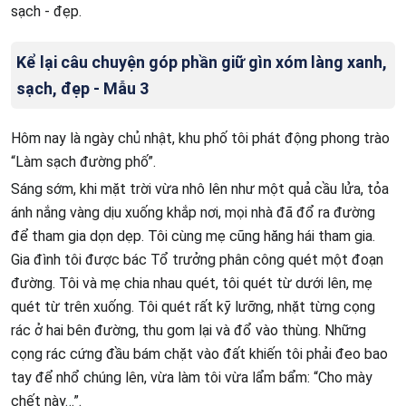
sạch - đẹp.
Kể lại câu chuyện góp phần giữ gìn xóm làng xanh,
sạch, đẹp - Mẫu 3
Hôm nay là ngày chủ nhật, khu phố tôi phát động phong trào
“Làm sạch đường phố”.
Sáng sớm, khi mặt trời vừa nhô lên như một quả cầu lửa, tỏa
ánh nắng vàng dịu xuống khắp nơi, mọi nhà đã đổ ra đường
để tham gia dọn dẹp. Tôi cùng mẹ cũng hăng hái tham gia.
Gia đình tôi được bác Tổ trưởng phân công quét một đoạn
đường. Tôi và mẹ chia nhau quét, tôi quét từ dưới lên, mẹ
quét từ trên xuống. Tôi quét rất kỹ lưỡng, nhặt từng cọng
rác ở hai bên đường, thu gom lại và đổ vào thùng. Những
cọng rác cứng đầu bám chặt vào đất khiến tôi phải đeo bao
tay để nhổ chúng lên, vừa làm tôi vừa lẩm bẩm: “Cho mày
chết này…”.