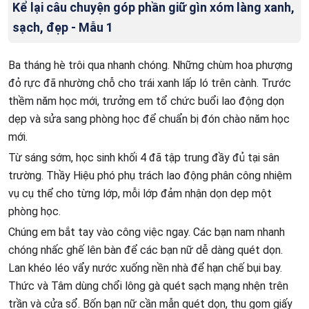
Kể lại câu chuyện góp phần giữ gìn xóm làng xanh,
sạch, đẹp - Mẫu 1
Ba tháng hè trôi qua nhanh chóng. Những chùm hoa phượng
đỏ rực đã nhường chỗ cho trái xanh lấp ló trên cành. Trước
thềm năm học mới, trưởng em tổ chức buổi lao động dọn
dẹp và sửa sang phòng học để chuẩn bị đón chào năm học
mới.
Từ sáng sớm, học sinh khối 4 đã tập trung đầy đủ tại sân
trường. Thầy Hiệu phó phụ trách lao động phân công nhiệm
vụ cụ thể cho từng lớp, mỗi lớp đảm nhận dọn dẹp một
phòng học.
Chúng em bắt tay vào công việc ngay. Các bạn nam nhanh
chóng nhấc ghế lên bàn để các bạn nữ dễ dàng quét dọn.
Lan khéo léo vẩy nước xuống nền nhà để hạn chế bụi bay.
Thức và Tâm dùng chổi lông gà quét sạch mạng nhện trên
trần và cửa sổ. Bốn bạn nữ cần mẫn quét dọn, thu gom giấy