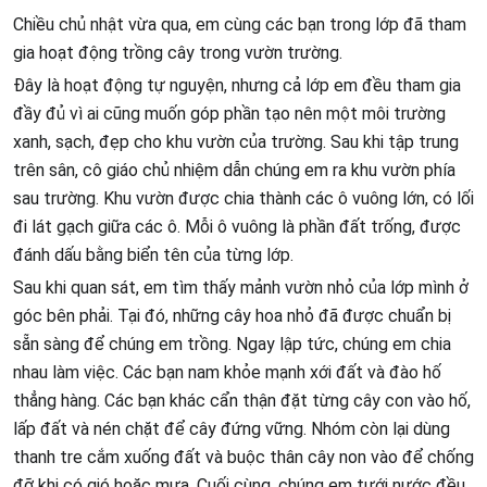
Chiều chủ nhật vừa qua, em cùng các bạn trong lớp đã tham
gia hoạt động trồng cây trong vườn trường.
Đây là hoạt động tự nguyện, nhưng cả lớp em đều tham gia
đầy đủ vì ai cũng muốn góp phần tạo nên một môi trường
xanh, sạch, đẹp cho khu vườn của trường. Sau khi tập trung
trên sân, cô giáo chủ nhiệm dẫn chúng em ra khu vườn phía
sau trường. Khu vườn được chia thành các ô vuông lớn, có lối
đi lát gạch giữa các ô. Mỗi ô vuông là phần đất trống, được
đánh dấu bằng biển tên của từng lớp.
Sau khi quan sát, em tìm thấy mảnh vườn nhỏ của lớp mình ở
góc bên phải. Tại đó, những cây hoa nhỏ đã được chuẩn bị
sẵn sàng để chúng em trồng. Ngay lập tức, chúng em chia
nhau làm việc. Các bạn nam khỏe mạnh xới đất và đào hố
thẳng hàng. Các bạn khác cẩn thận đặt từng cây con vào hố,
lấp đất và nén chặt để cây đứng vững. Nhóm còn lại dùng
thanh tre cắm xuống đất và buộc thân cây non vào để chống
đỡ khi có gió hoặc mưa. Cuối cùng, chúng em tưới nước đều