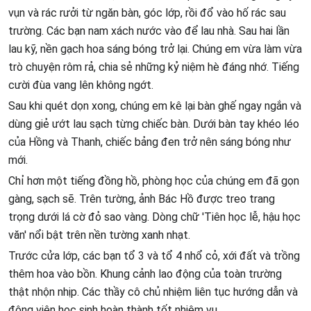
vụn và rác rưởi từ ngăn bàn, góc lớp, rồi đổ vào hố rác sau
trường. Các bạn nam xách nước vào để lau nhà. Sau hai lần
lau kỹ, nền gạch hoa sáng bóng trở lại. Chúng em vừa làm vừa
trò chuyện rôm rả, chia sẻ những kỷ niệm hè đáng nhớ. Tiếng
cười đùa vang lên không ngớt.
Sau khi quét dọn xong, chúng em kê lại bàn ghế ngay ngắn và
dùng giẻ ướt lau sạch từng chiếc bàn. Dưới bàn tay khéo léo
của Hồng và Thanh, chiếc bảng đen trở nên sáng bóng như
mới.
Chỉ hơn một tiếng đồng hồ, phòng học của chúng em đã gọn
gàng, sạch sẽ. Trên tường, ảnh Bác Hồ được treo trang
trọng dưới lá cờ đỏ sao vàng. Dòng chữ 'Tiên học lễ, hậu học
văn' nổi bật trên nền tường xanh nhạt.
Trước cửa lớp, các bạn tổ 3 và tổ 4 nhổ cỏ, xới đất và trồng
thêm hoa vào bồn. Khung cảnh lao động của toàn trường
thật nhộn nhịp. Các thầy cô chủ nhiệm liên tục hướng dẫn và
động viên học sinh hoàn thành tốt nhiệm vụ.