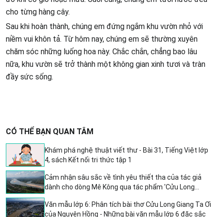
cho từng hàng cây.
Sau khi hoàn thành, chúng em đứng ngắm khu vườn nhỏ với
niềm vui khôn tả. Từ hôm nay, chúng em sẽ thường xuyên
chăm sóc những luống hoa này. Chắc chắn, chẳng bao lâu
nữa, khu vườn sẽ trở thành một không gian xinh tươi và tràn
đầy sức sống.
CÓ THỂ BẠN QUAN TÂM
Khám phá nghệ thuật viết thư - Bài 31, Tiếng Việt lớp
4, sách Kết nối tri thức tập 1
Cảm nhận sâu sắc về tình yêu thiết tha của tác giả
dành cho dòng Mê Kông qua tác phẩm 'Cửu Long
Giang ta ơi' - 5 đoạn văn mẫu lớp 6
Văn mẫu lớp 6: Phân tích bài thơ Cửu Long Giang Ta Ơi
của Nguyên Hồng - Những bài văn mẫu lớp 6 đặc sắc