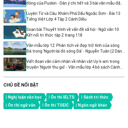
đông của Puskin - Dàn ý chi tiết và 3 bài văn mẫu đặc
sắc
Luyện Từ và Câu: Khám Phá Dấu Ngoặc Đơn - Bài 13
Tiếng Việt Lớp 4 Tập 2 Cánh Diều
Soạn bài Thuyết trình về vấn đề xã hội - Ngữ văn 10
Kết nối tri thức tập 2 trang 118
Văn mẫu lớp 12: Phân tích vẻ đẹp trữ tình của sông
Đà trong 'Người lái đò sông Đà' - Nguyễn Tuân (2 Dàn
ý + 16 Bài văn mẫu)
Viết đoạn văn cảm nhận về nhân vật Uy-li-am trong
truyện 'Người thu gió' - Văn mẫu lớp 4 bộ sách Cánh
diều
CHỦ ĐỀ NỔI BẬT
Nghị luận văn học
Ôn thi IELTS
Sách tri thức
Ôn thi ngữ văn
Ôn thi TOEIC
Ngôn ngữ khác