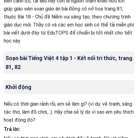
Bên cạnh đó, tài liệu này còn là nguồn tham khảo hữu ích
giúp giáo viên soạn giáo án bài
Đồng cỏ nở hoa
trang 81,
thuộc Bài 18 - Chủ đề Niềm vui sáng tạo, theo chương trình
giáo dục mới. Thầy cô và các em học sinh có thể tải miễn phí
bài viết dưới đây từ EduTOPS để chuẩn bị tốt nhất cho tiết
học này.
Soạn bài Tiếng Việt 4 tập 1 - Kết nối tri thức, trang
81, 82
Khởi động
Nếu có thời gian rảnh rỗi, em sẽ làm gì? (ví dụ: vẽ tranh, sáng
tác thơ, làm đồ chơi,...). Hãy chia sẻ lý do vì sao em yêu thích
hoạt động đó?
Trả lời: