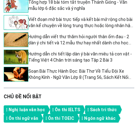
Tổng hợp 18 bài tóm tắt truyện Thánh Gióng - Văn
mẫu lớp 6 đặc sắc và ý nghĩa
Viết đoạn mở bài trực tiếp và kết bài mở rộng cho bài
văn kể chuyện về lòng trung thực hoặc lòng nhân hậu
- Tiếng Việt 4 CTST
Hướng dẫn viết thư thăm hỏi người thân ốm đau - 2
dàn ý chi tiết và 12 mẫu thư hay nhất dành cho học
sinh lớp 4
Hướng dẫn chi tiết lập dàn ý bài văn miêu tả con vật -
Tiếng Việt 4 Chân trời sáng tạo Tập 2 Bài 3
Soạn Bài Thực Hành Đọc: Bài Thơ Về Tiểu Đội Xe
Không Kính - Ngữ Văn Lớp 8 (Trang 56, Sách Kết Nối
Tri Thức, Tập 2)
CHỦ ĐỀ NỔI BẬT
Nghị luận văn học
Ôn thi IELTS
Sách tri thức
Ôn thi ngữ văn
Ôn thi TOEIC
Ngôn ngữ khác