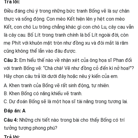
Trả lời:
Điều đáng chú ý trong những bức tranh Bống vẽ là sự chân
thực và sống động. Con mèo Kết hiện lên y hệt con mèo
Kết, con chó Lu trông chẳng khác gì con chó Lu, cây cau vẫn
là cây cau. Bố Lít trong tranh chính là bố Lít ngoài đời, còn
mẹ Phít với khuôn mặt tròn như đồng xu và đôi mắt lá răm
cũng không thể lẫn vào đâu được.
Câu 3:
Em hiểu thế nào về nhận xét của ông họa sĩ Phan đối
với tranh Bống vẽ: “Chà chà! Vẽ như đồng cỏ đến kì nở hoa!"?
Hãy chọn câu trả lời dưới đây hoặc nêu ý kiến của em.
A. Khen tranh của Bống vẽ rất sinh động, tự nhiên.
B. Khen Bống có năng khiếu vẽ tranh.
C. Dự đoán Bống sẽ là một họa sĩ tài năng trong tương lai.
Đáp án: A
Câu 4:
Những chi tiết nào trong bài cho thấy Bống có trí
tưởng tượng phong phú?
Trả lời: